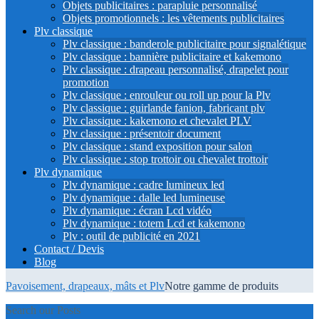
Objets publicitaires : parapluie personnalisé
Objets promotionnels : les vêtements publicitaires
Plv classique
Plv classique : banderole publicitaire pour signalétique
Plv classique : bannière publicitaire et kakemono
Plv classique : drapeau personnalisé, drapelet pour
promotion
Plv classique : enrouleur ou roll up pour la Plv
Plv classique : guirlande fanion, fabricant plv
Plv classique : kakemono et chevalet PLV
Plv classique : présentoir document
Plv classique : stand exposition pour salon
Plv classique : stop trottoir ou chevalet trottoir
Plv dynamique
Plv dynamique : cadre lumineux led
Plv dynamique : dalle led lumineuse
Plv dynamique : écran Lcd vidéo
Plv dynamique : totem Lcd et kakemono
Plv : outil de publicité en 2021
Contact / Devis
Blog
Pavoisement, drapeaux, mâts et Plv
Notre gamme de produits
Search our Posts